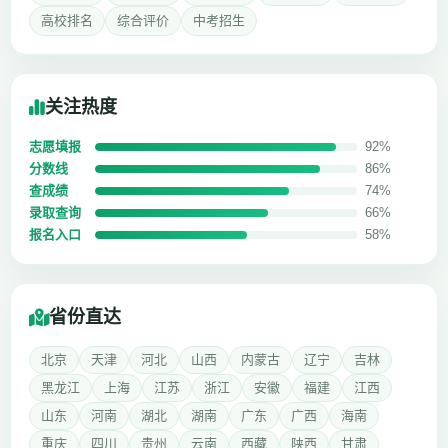
高校排名
综合评价
中考招生
关注热度
志愿填报
92%
分数线
86%
查成绩
74%
录取查询
66%
报名入口
58%
省份直达
北京
天津
河北
山西
内蒙古
辽宁
吉林
黑龙江
上海
江苏
浙江
安徽
福建
江西
山东
河南
湖北
湖南
广东
广西
海南
重庆
四川
贵州
云南
西藏
陕西
甘肃