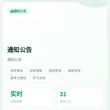
通知公告
通知公告
通知公告
高考报名
志愿填报
成绩查询
录取查询
高考分数线
学习文档
实时
31
内容更新
省份入口