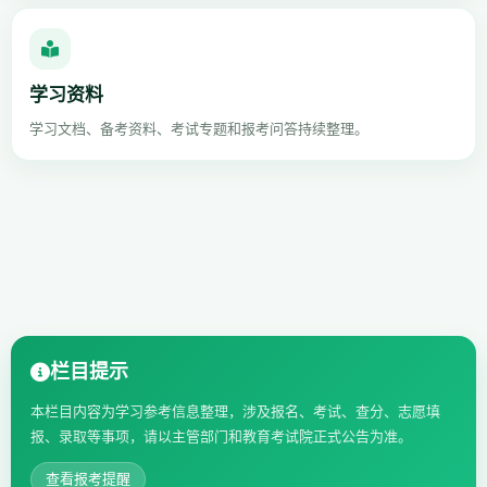
学习资料
学习文档、备考资料、考试专题和报考问答持续整理。
栏目提示
本栏目内容为学习参考信息整理，涉及报名、考试、查分、志愿填
报、录取等事项，请以主管部门和教育考试院正式公告为准。
查看报考提醒