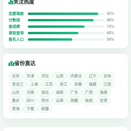
关注热度
志愿填报
92%
分数线
86%
查成绩
74%
录取查询
66%
报名入口
58%
省份直达
北京
天津
河北
山西
内蒙古
辽宁
吉林
黑龙江
上海
江苏
浙江
安徽
福建
江西
山东
河南
湖北
湖南
广东
广西
海南
重庆
四川
贵州
云南
西藏
陕西
甘肃
青海
宁夏
新疆