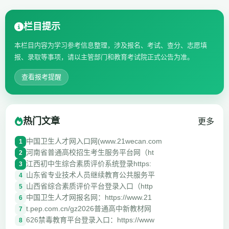
栏目提示
本栏目内容为学习参考信息整理，涉及报名、考试、查分、志愿填
报、录取等事项，请以主管部门和教育考试院正式公告为准。
查看报考提醒
热门文章
更多
中国卫生人才网入口网(www.21wecan.com
1
河南省普通高校招生考生服务平台网（ht
2
江西初中生综合素质评价系统登录https:
3
山东省专业技术人员继续教育公共服务平
4
山西省综合素质评价平台登录入口（http
5
中国卫生人才网报名网：https://www.21
6
t.pep.com.cn/gz2026普通高中新教材网
7
626禁毒教育平台登录入口：https://www
8