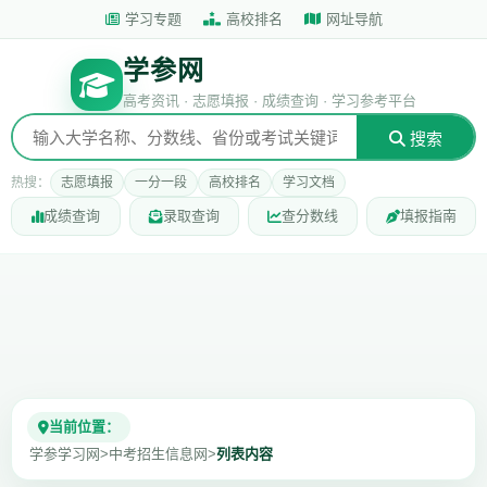
学习专题
高校排名
网址导航
学参网
高考资讯 · 志愿填报 · 成绩查询 · 学习参考平台
搜索
热搜：
志愿填报
一分一段
高校排名
学习文档
成绩查询
录取查询
查分数线
填报指南
当前位置：
学参学习网
>
中考招生信息网
>
列表内容