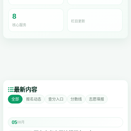
8
栏目更新
核心服务
最新内容
全部
报名动态
查分入口
分数线
志愿填报
05
08月