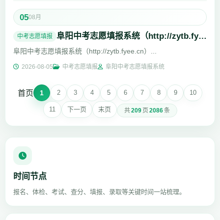
05
08月
阜阳中考志愿填报系统（http://zytb.fyee.cn）
中考志愿填报
阜阳中考志愿填报系统（http://zytb.fyee.cn）...
2026-08-05
中考志愿填报
阜阳中考志愿填报系统
首页
1
2
3
4
5
6
7
8
9
10
11
下一页
末页
共
209
页
2086
条
时间节点
报名、体检、考试、查分、填报、录取等关键时间一站梳理。