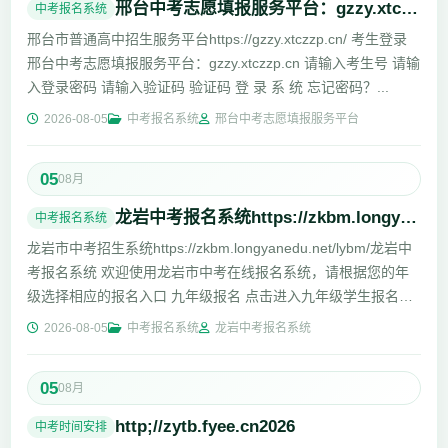
邢台中考志愿填报服务平台：gzzy.xtczzp.cn
中考报名系统
邢台市普通高中招生服务平台https://gzzy.xtczzp.cn/ 考生登录
邢台中考志愿填报服务平台：gzzy.xtczzp.cn 请输入考生号 请输
入登录密码 请输入验证码 验证码 登 录 系 统 忘记密码？...
2026-08-05
中考报名系统
邢台中考志愿填报服务平台
05
08月
龙岩中考报名系统https://zkbm.longyanedu.net/lybm/
中考报名系统
龙岩市中考招生系统https://zkbm.longyanedu.net/lybm/龙岩中
考报名系统 欢迎使用龙岩市中考在线报名系统，请根据您的年
级选择相应的报名入口 九年级报名 点击进入九年级学生报名系
统...
2026-08-05
中考报名系统
龙岩中考报名系统
05
08月
http;//zytb.fyee.cn2026
中考时间安排