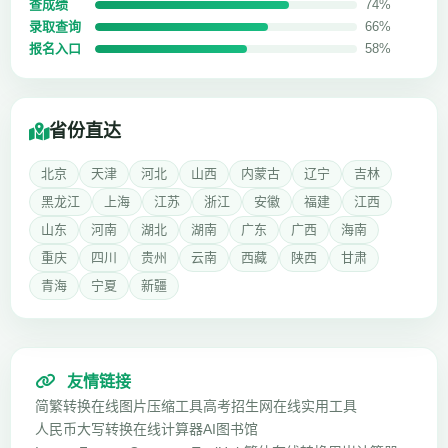
查成绩
74%
录取查询
66%
报名入口
58%
省份直达
北京
天津
河北
山西
内蒙古
辽宁
吉林
黑龙江
上海
江苏
浙江
安徽
福建
江西
山东
河南
湖北
湖南
广东
广西
海南
重庆
四川
贵州
云南
西藏
陕西
甘肃
青海
宁夏
新疆
友情链接
简繁转换
在线图片压缩工具
高考招生网
在线实用工具
人民币大写转换
在线计算器
AI图书馆