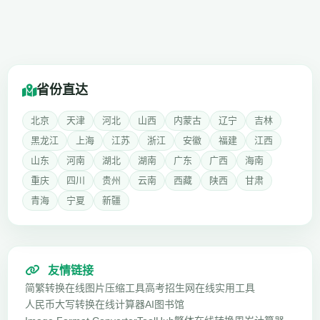
省份直达
北京
天津
河北
山西
内蒙古
辽宁
吉林
黑龙江
上海
江苏
浙江
安徽
福建
江西
山东
河南
湖北
湖南
广东
广西
海南
重庆
四川
贵州
云南
西藏
陕西
甘肃
青海
宁夏
新疆
友情链接
简繁转换
在线图片压缩工具
高考招生网
在线实用工具
人民币大写转换
在线计算器
AI图书馆