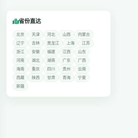
省份直达
北京
天津
河北
山西
内蒙古
辽宁
吉林
黑龙江
上海
江苏
浙江
安徽
福建
江西
山东
河南
湖北
湖南
广东
广西
海南
重庆
四川
贵州
云南
西藏
陕西
甘肃
青海
宁夏
新疆