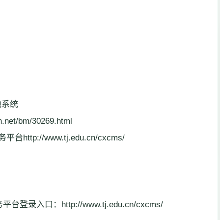
他系统
t/bm/30269.html
//www.tj.edu.cn/cxcms/
口：http://www.tj.edu.cn/cxcms/