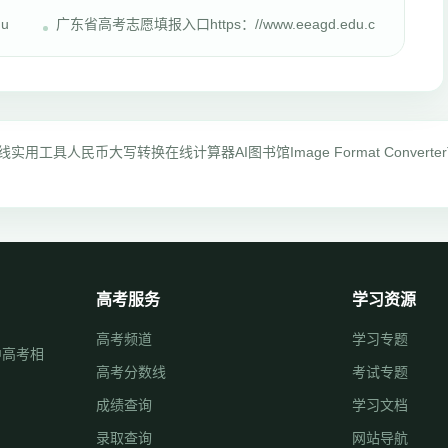
u
广东省高考志愿填报入口https：//www.eeagd.edu.c
线实用工具
人民币大写转换
在线计算器
AI图书馆
Image Format Converter
高考服务
学习资源
高考频道
学习专题
中高考相
高考分数线
考试专题
成绩查询
学习文档
录取查询
网站导航