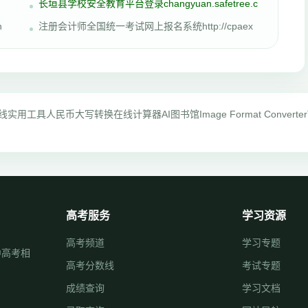
长垣县学校安全教育平台登录changyuan.safetree.c
n
注册会计师全国统一考试网上报名系统http://cpaex
线实用工具
人民币大写转换
在线计算器
AI图书馆
Image Format Converter
高考服务
学习资源
高考频道
学习专题
中高考相
高考分数线
考试专题
成绩查询
学习文档