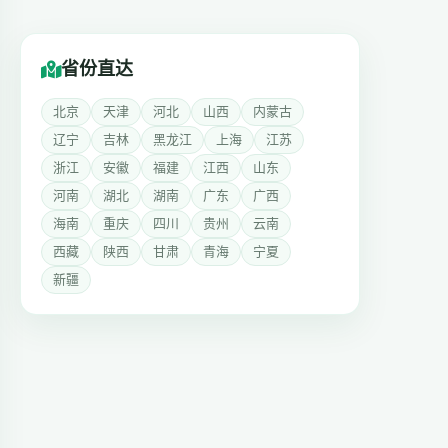
省份直达
北京
天津
河北
山西
内蒙古
辽宁
吉林
黑龙江
上海
江苏
浙江
安徽
福建
江西
山东
河南
湖北
湖南
广东
广西
海南
重庆
四川
贵州
云南
西藏
陕西
甘肃
青海
宁夏
新疆