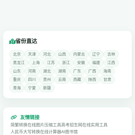
省份直达
北京
天津
河北
山西
内蒙古
辽宁
吉林
黑龙江
上海
江苏
浙江
安徽
福建
江西
山东
河南
湖北
湖南
广东
广西
海南
重庆
四川
贵州
云南
西藏
陕西
甘肃
青海
宁夏
新疆
友情链接
简繁转换
在线图片压缩工具
高考招生网
在线实用工具
人民币大写转换
在线计算器
AI图书馆