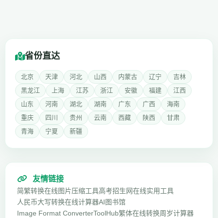
省份直达
北京
天津
河北
山西
内蒙古
辽宁
吉林
黑龙江
上海
江苏
浙江
安徽
福建
江西
山东
河南
湖北
湖南
广东
广西
海南
重庆
四川
贵州
云南
西藏
陕西
甘肃
青海
宁夏
新疆
友情链接
简繁转换
在线图片压缩工具
高考招生网
在线实用工具
人民币大写转换
在线计算器
AI图书馆
Image Format Converter
ToolHub
繁体在线转换
周岁计算器