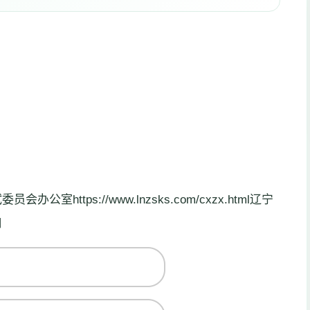
ttps://www.lnzsks.com/cxzx.html辽宁
口