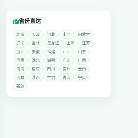
省份直达
北京
天津
河北
山西
内蒙古
辽宁
吉林
黑龙江
上海
江苏
浙江
安徽
福建
江西
山东
河南
湖北
湖南
广东
广西
海南
重庆
四川
贵州
云南
西藏
陕西
甘肃
青海
宁夏
新疆