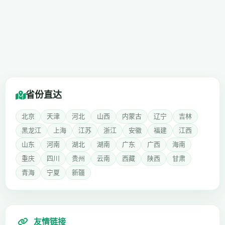
省份直达
北京
天津
河北
山西
内蒙古
辽宁
吉林
黑龙江
上海
江苏
浙江
安徽
福建
江西
山东
河南
湖北
湖南
广东
广西
海南
重庆
四川
贵州
云南
西藏
陕西
甘肃
青海
宁夏
新疆
友情链接