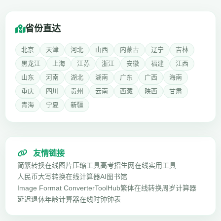
省份直达
北京
天津
河北
山西
内蒙古
辽宁
吉林
黑龙江
上海
江苏
浙江
安徽
福建
江西
山东
河南
湖北
湖南
广东
广西
海南
重庆
四川
贵州
云南
西藏
陕西
甘肃
青海
宁夏
新疆
友情链接
简繁转换
在线图片压缩工具
高考招生网
在线实用工具
人民币大写转换
在线计算器
AI图书馆
Image Format Converter
ToolHub
繁体在线转换
周岁计算器
延迟退休年龄计算器
在线时钟钟表