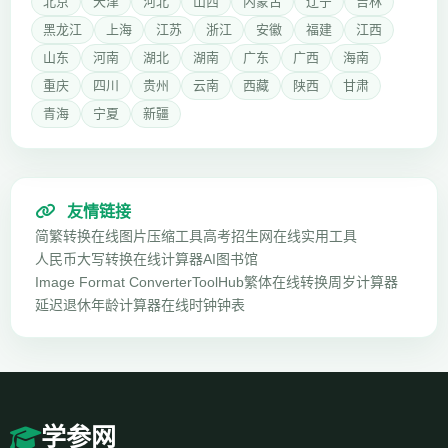
北京
天津
河北
山西
内蒙古
辽宁
吉林
黑龙江
上海
江苏
浙江
安徽
福建
江西
山东
河南
湖北
湖南
广东
广西
海南
重庆
四川
贵州
云南
西藏
陕西
甘肃
青海
宁夏
新疆
友情链接
简繁转换
在线图片压缩工具
高考招生网
在线实用工具
人民币大写转换
在线计算器
AI图书馆
Image Format Converter
ToolHub
繁体在线转换
周岁计算器
延迟退休年龄计算器
在线时钟钟表
学参网