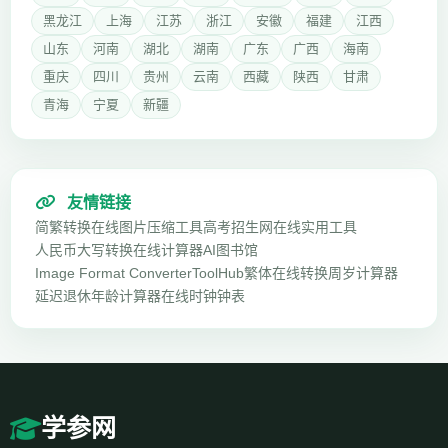
黑龙江
上海
江苏
浙江
安徽
福建
江西
山东
河南
湖北
湖南
广东
广西
海南
重庆
四川
贵州
云南
西藏
陕西
甘肃
青海
宁夏
新疆
友情链接
简繁转换
在线图片压缩工具
高考招生网
在线实用工具
人民币大写转换
在线计算器
AI图书馆
Image Format Converter
ToolHub
繁体在线转换
周岁计算器
延迟退休年龄计算器
在线时钟钟表
学参网