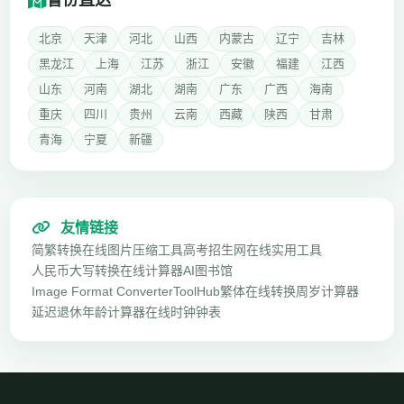
省份直达
北京
天津
河北
山西
内蒙古
辽宁
吉林
黑龙江
上海
江苏
浙江
安徽
福建
江西
山东
河南
湖北
湖南
广东
广西
海南
重庆
四川
贵州
云南
西藏
陕西
甘肃
青海
宁夏
新疆
友情链接
简繁转换
在线图片压缩工具
高考招生网
在线实用工具
人民币大写转换
在线计算器
AI图书馆
Image Format Converter
ToolHub
繁体在线转换
周岁计算器
延迟退休年龄计算器
在线时钟钟表