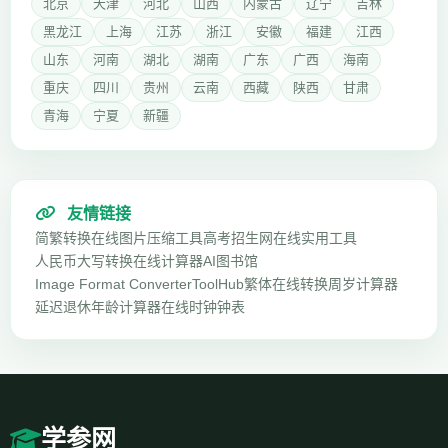
北京
天津
河北
山西
内蒙古
辽宁
吉林
黑龙江
上海
江苏
浙江
安徽
福建
江西
山东
河南
湖北
湖南
广东
广西
海南
重庆
四川
贵州
云南
西藏
陕西
甘肃
青海
宁夏
新疆
友情链接
简繁转换
在线图片压缩工具
高考招生网
在线实用工具
人民币大写转换
在线计算器
AI图书馆
Image Format Converter
ToolHub
繁体在线转换
周岁计算器
延迟退休年龄计算器
在线时钟钟表
学参网