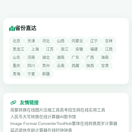
省份直达
北京
天津
河北
山西
内蒙古
辽宁
吉林
黑龙江
上海
江苏
浙江
安徽
福建
江西
山东
河南
湖北
湖南
广东
广西
海南
重庆
四川
贵州
云南
西藏
陕西
甘肃
青海
宁夏
新疆
友情链接
简繁转换
在线图片压缩工具
高考招生网
在线实用工具
人民币大写转换
在线计算器
AI图书馆
Image Format Converter
ToolHub
繁体在线转换
周岁计算器
延迟退休年龄计算器
在线时钟钟表