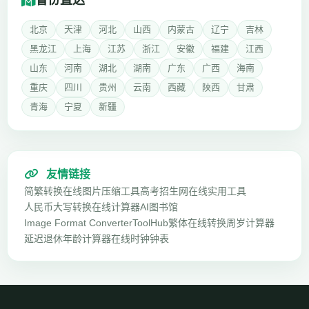
省份直达
北京
天津
河北
山西
内蒙古
辽宁
吉林
黑龙江
上海
江苏
浙江
安徽
福建
江西
山东
河南
湖北
湖南
广东
广西
海南
重庆
四川
贵州
云南
西藏
陕西
甘肃
青海
宁夏
新疆
友情链接
简繁转换
在线图片压缩工具
高考招生网
在线实用工具
人民币大写转换
在线计算器
AI图书馆
Image Format Converter
ToolHub
繁体在线转换
周岁计算器
延迟退休年龄计算器
在线时钟钟表