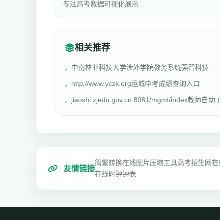
专注高考数据可视化展示
相关推荐
中南林业科技大学涉外学院教务系统强智科技
http;//www.yczk.org运城中考成绩查询入口
jiaoshi.zjedu.gov.cn:8081/mgmt/index教师自助
简繁转换
在线图片压缩工具
高考招生网
在
友情链接
在线时钟钟表