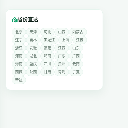
省份直达
北京
天津
河北
山西
内蒙古
辽宁
吉林
黑龙江
上海
江苏
浙江
安徽
福建
江西
山东
河南
湖北
湖南
广东
广西
海南
重庆
四川
贵州
云南
西藏
陕西
甘肃
青海
宁夏
新疆