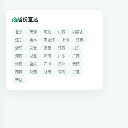
省份直达
北京
天津
河北
山西
内蒙古
辽宁
吉林
黑龙江
上海
江苏
浙江
安徽
福建
江西
山东
河南
湖北
湖南
广东
广西
海南
重庆
四川
贵州
云南
西藏
陕西
甘肃
青海
宁夏
新疆