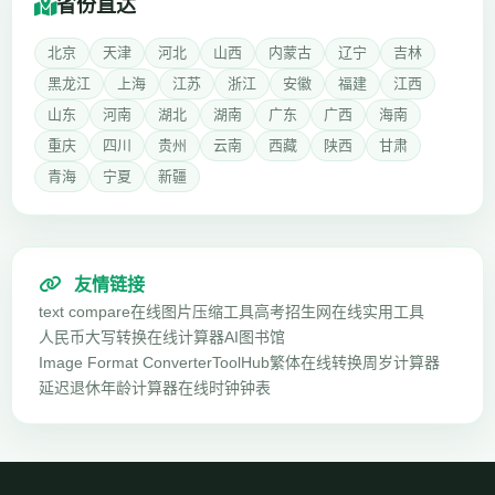
省份直达
北京
天津
河北
山西
内蒙古
辽宁
吉林
黑龙江
上海
江苏
浙江
安徽
福建
江西
山东
河南
湖北
湖南
广东
广西
海南
重庆
四川
贵州
云南
西藏
陕西
甘肃
青海
宁夏
新疆
友情链接
text compare
在线图片压缩工具
高考招生网
在线实用工具
人民币大写转换
在线计算器
AI图书馆
Image Format Converter
ToolHub
繁体在线转换
周岁计算器
延迟退休年龄计算器
在线时钟钟表