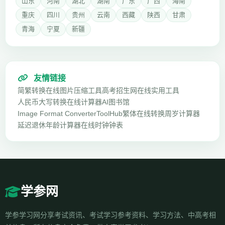
山东
河南
湖北
湖南
广东
广西
海南
重庆
四川
贵州
云南
西藏
陕西
甘肃
青海
宁夏
新疆
友情链接
简繁转换
在线图片压缩工具
高考招生网
在线实用工具
人民币大写转换
在线计算器
AI图书馆
Image Format Converter
ToolHub
繁体在线转换
周岁计算器
延迟退休年龄计算器
在线时钟钟表
学参网
学参学习网分享考试资讯、考试学习参考资料、学习方法、中高考相