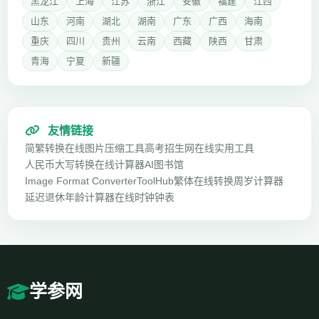
黑龙江
上海
江苏
浙江
安徽
福建
江西
山东
河南
湖北
湖南
广东
广西
海南
重庆
四川
贵州
云南
西藏
陕西
甘肃
青海
宁夏
新疆
友情链接
简繁转换
在线图片压缩工具
高考招生网
在线实用工具
人民币大写转换
在线计算器
AI图书馆
Image Format Converter
ToolHub
繁体在线转换
周岁计算器
延迟退休年龄计算器
在线时钟钟表
学参网