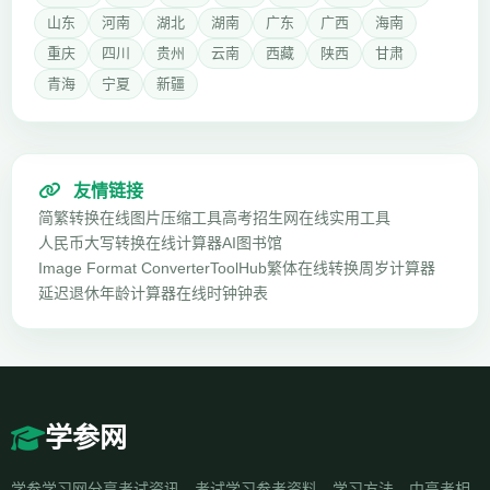
山东
河南
湖北
湖南
广东
广西
海南
重庆
四川
贵州
云南
西藏
陕西
甘肃
青海
宁夏
新疆
友情链接
简繁转换
在线图片压缩工具
高考招生网
在线实用工具
人民币大写转换
在线计算器
AI图书馆
Image Format Converter
ToolHub
繁体在线转换
周岁计算器
延迟退休年龄计算器
在线时钟钟表
学参网
学参学习网分享考试资讯、考试学习参考资料、学习方法、中高考相