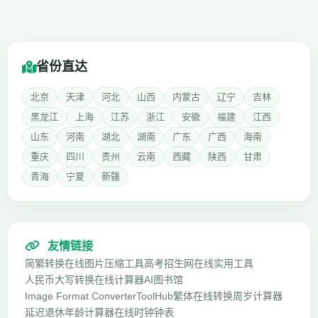
省份直达
北京
天津
河北
山西
内蒙古
辽宁
吉林
黑龙江
上海
江苏
浙江
安徽
福建
江西
山东
河南
湖北
湖南
广东
广西
海南
重庆
四川
贵州
云南
西藏
陕西
甘肃
青海
宁夏
新疆
友情链接
简繁转换
在线图片压缩工具
高考招生网
在线实用工具
人民币大写转换
在线计算器
AI图书馆
Image Format Converter
ToolHub
繁体在线转换
周岁计算器
延迟退休年龄计算器
在线时钟钟表