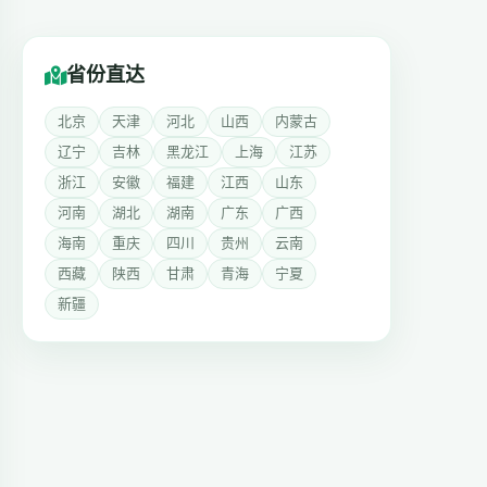
省份直达
北京
天津
河北
山西
内蒙古
辽宁
吉林
黑龙江
上海
江苏
浙江
安徽
福建
江西
山东
河南
湖北
湖南
广东
广西
海南
重庆
四川
贵州
云南
西藏
陕西
甘肃
青海
宁夏
新疆