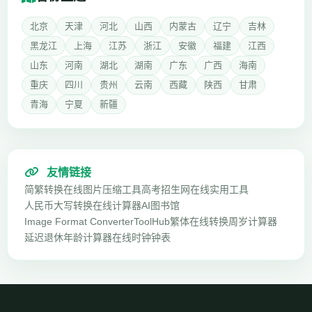
北京
天津
河北
山西
内蒙古
辽宁
吉林
黑龙江
上海
江苏
浙江
安徽
福建
江西
山东
河南
湖北
湖南
广东
广西
海南
重庆
四川
贵州
云南
西藏
陕西
甘肃
青海
宁夏
新疆
友情链接
简繁转换
在线图片压缩工具
高考招生网
在线实用工具
人民币大写转换
在线计算器
AI图书馆
Image Format Converter
ToolHub
繁体在线转换
周岁计算器
延迟退休年龄计算器
在线时钟钟表