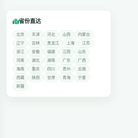
省份直达
北京
天津
河北
山西
内蒙古
辽宁
吉林
黑龙江
上海
江苏
浙江
安徽
福建
江西
山东
河南
湖北
湖南
广东
广西
海南
重庆
四川
贵州
云南
西藏
陕西
甘肃
青海
宁夏
新疆