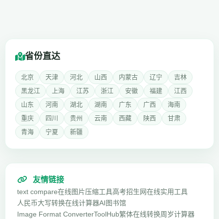
省份直达
北京
天津
河北
山西
内蒙古
辽宁
吉林
黑龙江
上海
江苏
浙江
安徽
福建
江西
山东
河南
湖北
湖南
广东
广西
海南
重庆
四川
贵州
云南
西藏
陕西
甘肃
青海
宁夏
新疆
友情链接
text compare
在线图片压缩工具
高考招生网
在线实用工具
人民币大写转换
在线计算器
AI图书馆
Image Format Converter
ToolHub
繁体在线转换
周岁计算器