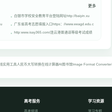
更多
白银市学校安全教育平台登陆网址http://baiyin.xu
u
广东省高考志愿填报入口https：//www.eeagd.edu.c
http:www.isay365.com/连云港普通话等级考试成绩
线实用工具
人民币大写转换
在线计算器
AI图书馆
Image Format Converter
高考服务
学习资源
高考频道
学习专题