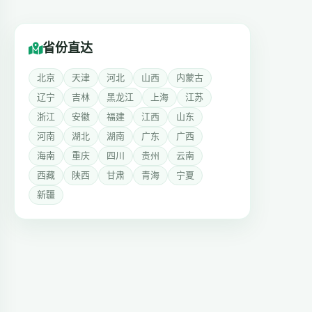
省份直达
北京
天津
河北
山西
内蒙古
辽宁
吉林
黑龙江
上海
江苏
浙江
安徽
福建
江西
山东
河南
湖北
湖南
广东
广西
海南
重庆
四川
贵州
云南
西藏
陕西
甘肃
青海
宁夏
新疆