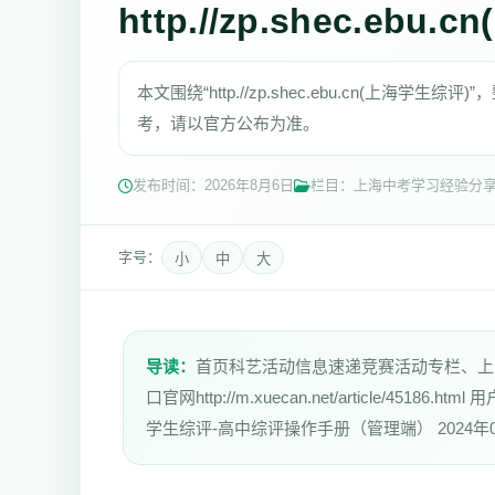
http.//zp.shec.ebu
本文围绕“http.//zp.shec.ebu.cn(上
考，请以官方公布为准。
发布时间：
2026年8月6日
栏目：上海中考学习经验分
字号：
小
中
大
导读：
首页科艺活动信息速递竞赛活动专栏、上海学生综评
口官网http://m.xuecan.net/article/45186.h
学生综评-高中综评操作手册（管理端） 2024年0