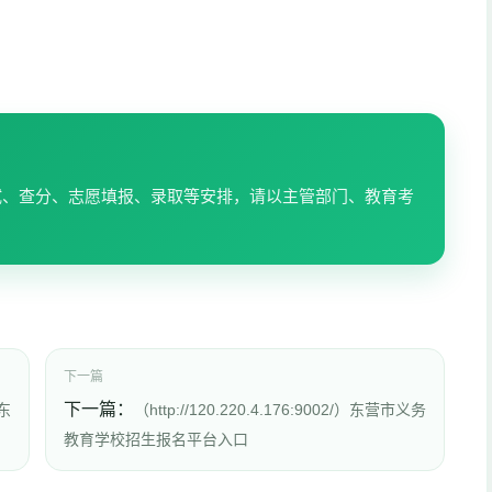
试、查分、志愿填报、录取等安排，请以主管部门、教育考
下一篇
下一篇：
山东
（http://120.220.4.176:9002/）东营市义务
教育学校招生报名平台入口