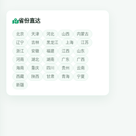
省份直达
北京
天津
河北
山西
内蒙古
辽宁
吉林
黑龙江
上海
江苏
浙江
安徽
福建
江西
山东
河南
湖北
湖南
广东
广西
海南
重庆
四川
贵州
云南
西藏
陕西
甘肃
青海
宁夏
新疆