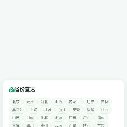
省份直达
北京
天津
河北
山西
内蒙古
辽宁
吉林
黑龙江
上海
江苏
浙江
安徽
福建
江西
山东
河南
湖北
湖南
广东
广西
海南
重庆
四川
贵州
云南
西藏
陕西
甘肃