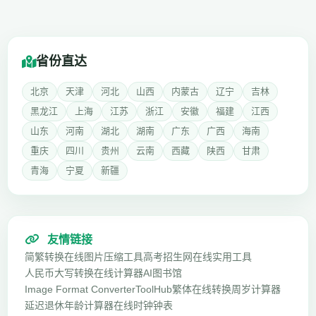
省份直达
北京
天津
河北
山西
内蒙古
辽宁
吉林
黑龙江
上海
江苏
浙江
安徽
福建
江西
山东
河南
湖北
湖南
广东
广西
海南
重庆
四川
贵州
云南
西藏
陕西
甘肃
青海
宁夏
新疆
友情链接
简繁转换
在线图片压缩工具
高考招生网
在线实用工具
人民币大写转换
在线计算器
AI图书馆
Image Format Converter
ToolHub
繁体在线转换
周岁计算器
延迟退休年龄计算器
在线时钟钟表