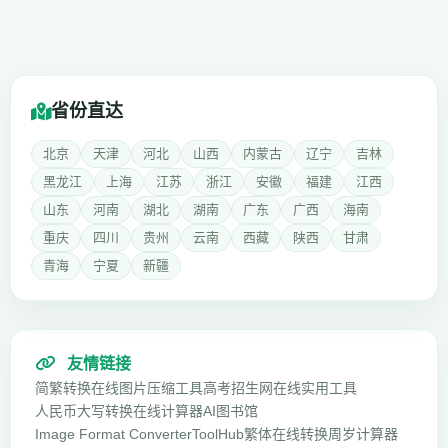
省份直达
北京
天津
河北
山西
内蒙古
辽宁
吉林
黑龙江
上海
江苏
浙江
安徽
福建
江西
山东
河南
湖北
湖南
广东
广西
海南
重庆
四川
贵州
云南
西藏
陕西
甘肃
青海
宁夏
新疆
友情链接
简繁转换
在线图片压缩工具
高考招生网
在线实用工具
人民币大写转换
在线计算器
AI图书馆
Image Format Converter
ToolHub
繁体在线转换
周岁计算器