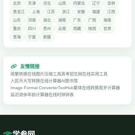
北京
天津
河北
山西
内蒙古
辽宁
吉林
黑龙江
上海
江苏
浙江
安徽
福建
江西
山东
河南
湖北
湖南
广东
广西
海南
重庆
四川
贵州
云南
西藏
陕西
甘肃
青海
宁夏
新疆
友情链接
简繁转换
在线图片压缩工具
高考招生网
在线实用工具
人民币大写转换
在线计算器
AI图书馆
Image Format Converter
ToolHub
繁体在线转换
周岁计算器
延迟退休年龄计算器
在线时钟钟表
学参网