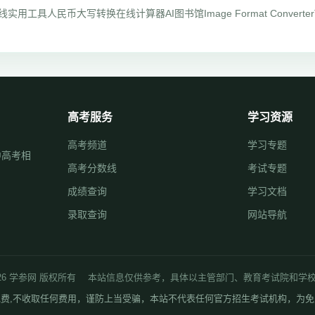
线实用工具
人民币大写转换
在线计算器
AI图书馆
Image Format Converter
高考服务
学习资源
高考频道
学习专题
中高考相
高考分数线
考试专题
成绩查询
学习文档
录取查询
网站导航
t © 2026 学参网 版权所有 本站信息仅供参考，具体以主管部门、教育考试院和
费,不收取任何费用，谨防上当受骗，本站不代表任何官方招生考试机构，为