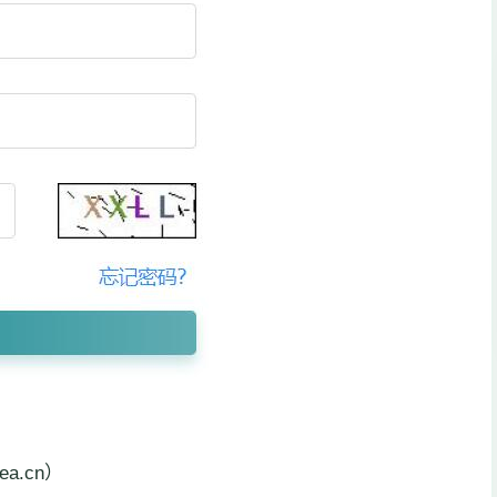
a.cn）