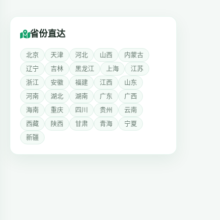
省份直达
北京
天津
河北
山西
内蒙古
辽宁
吉林
黑龙江
上海
江苏
浙江
安徽
福建
江西
山东
河南
湖北
湖南
广东
广西
海南
重庆
四川
贵州
云南
西藏
陕西
甘肃
青海
宁夏
新疆